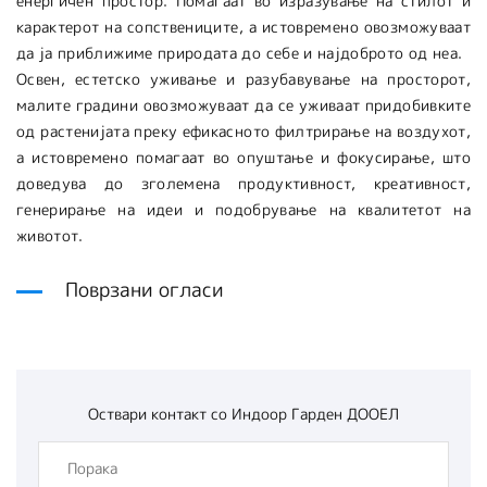
енергичен простор. Помагаат во изразување на стилот и
карактерот на сопствениците, а истовремено овозможуваат
да ја приближиме природата до себе и најдоброто од неа.
Освен, естетско уживање и разубавување на просторот,
малите градини овозможуваат да се уживаат придобивките
од растенијата преку ефикасното филтрирање на воздухот,
а истовремено помагаат во опуштање и фокусирање, што
доведува до зголемена продуктивност, креативност,
генерирање на идеи и подобрување на квалитетот на
животот.
Поврзани огласи
Оствари контакт со
Индоор Гарден ДООЕЛ