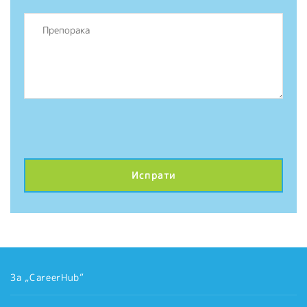
За „CareerHub“