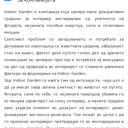
Indoor Garden е компанија која креира мали декоративни
градини за ентериер инспирирани од уметноста на
флората, нејзината посебна енергија, сила и позитивни
емоции.
Светскиот проблем со загадувањето и потребата за
делување во корелација со животната средина, забрзаниот
стил на живот, фактот дека луѓето голем дел од времето
поминуваат во затворен простор и потребата за внесување
на дел од природата во ентериерот се главните движечки
фактори за формирање на Indoor Garden.
Зад Indoor Garden се наоѓа тим од ентузијасти, чија цел е
да ја внесат оваа зелена уметност во животот на луѓето.
Флората, сама по себе, со нејзината природна убавина го
истакнува карактерот на секој ентериер, а малите градини
како украсен елемент во дизајнот на ентериерот, денес
доживуваат вистинска ренесанса. Тие можат во целост да
го променат ентериерот претворајќи го во инспирирачки и