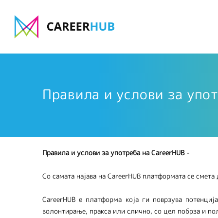
Правила и услови за упо
Правила и услови за употреба на
CareerHUB -
Со самата најава на CareerHUB платформата се смета
CareerHUB е платформа која ги поврзува потенциј
волонтирање, пракса или слично, со цел побрза и по