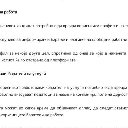
на работа
рисникот кандидат потребно е да креира кориснички профил и на т
склучиво за информирање, барање и наоѓање на слободни работни 
фил за некоја друга цел, спротивна од онаа за која е наменета
 истиот ќе го отстрани од платформата.
вачи-баратели на услуги
корисникот работодавач-барател на услуги потребно е да креира
волно внесуваат податоци за назив на компанија, поле на дејност,
а можат во секое време да објавуваат оглас, да следат статист
 корисниците баратели на работа.