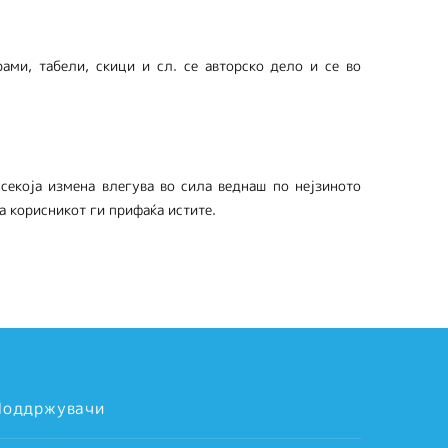
ами, табели, скици и сл. се авторско дело и се во
секоја измена влегува во сила веднаш по нејзиното
 корисникот ги прифаќа истите.
Поддржувачи