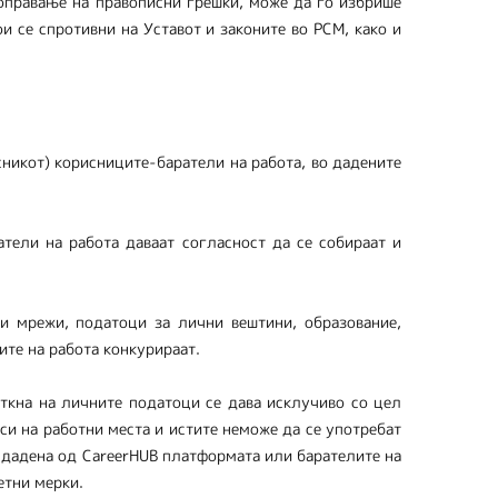
оправање на правописни грешки, може да го избрише
 се спротивни на Уставот и законите во РСМ, како и
никот) корисниците-баратели на работа, во дадените
тели на работа даваат согласност да се собираат и
и мрежи, податоци за лични вештини, образование,
ите на работа конкурираат.
откна на личните податоци се дава исклучиво со цел
си на работни места и истите неможе да се употребат
т дадена од CareerHUB платформата или барателите на
етни мерки.