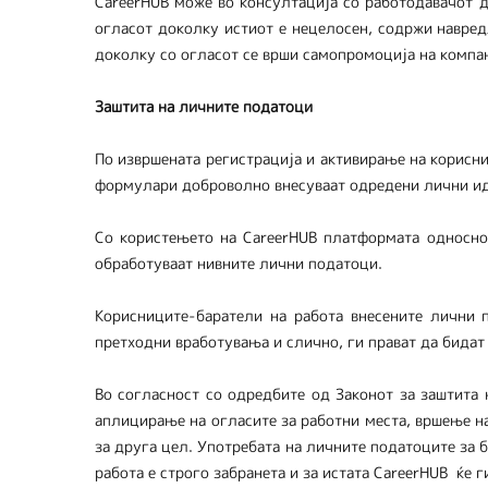
CareerHUB може во консултација со работодавачот 
огласот доколку истиот е нецелосен, содржи навред
доколку со огласот се врши самопромоција на компан
Заштита на личните податоци
По извршената регистрација и активирање на корисн
формулари доброволно внесуваат одредени лични и
Со користењето на CareerHUB платформата односно 
обработуваат нивните лични податоци.
Корисниците-баратели на работа внесените лични 
претходни вработувања и слично, ги прават да бидат
Во согласност со одредбите од Законот за заштита 
аплицирање на огласите за работни места, вршење на
за друга цел. Употребата на личните податоците за 
работа е строго забранета и за истата CareerHUB ќе 