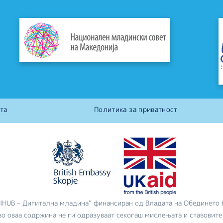
та
Политика за приватност
DIHUB – Дигитална младина“ финансиран од Владата на Обединето 
во оваа содржина не ги одразуваат секогаш мислењата и ставовите