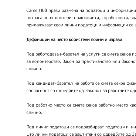
CareerHUB прави размена на податоци и информации 
потрага по волонтери, практиканти, соработници, в
приложуваат свои лични податоци и информации со 
Дефиниции на често користени поими и изрази
Под работодавач-барател на услуги се смета секое п
за волонтерство, Закон за практиканство или Закон
слично.
Под кандидат-барател на работа се смета секое физ
согласност со одредбите од Законот за работните од
Под работно место се смета секое работно место ка
слично.
Под лични податоци се подразбираат податоци и инф
што лични податоци се заштитени со одредбите од За