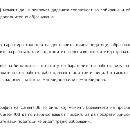
ј момент да ја повлечат дадената согласност за собирање и о
о дополнително објаснување.
а гарантира точноста на достапните лични податоци, образован
те на работа како и податоците наведени во огласите од страна н
ње на било каква штета ниту на барателите на работа, ниту н
арателот на работа, работодавачот или трети лица. Со самото 
ов надомест за штета, материјална или нематеријална.
профил на CareerHUB во било кој момент. Бришењето на профи
 CareerHUB да го избрише вашиот профил. За да побарате брише
те ваши податоци ќе бидат трајно избришани.