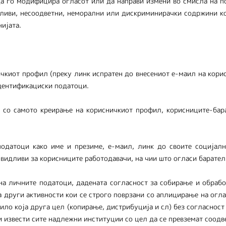
да го модифицира огласот или да направи измени во смисла на п
ливи, несоодветни, неморални или дискриминирачки содржини кои
ијата.
ичкиот профил (преку линк испратен до внесениот е-маил на корис
дентификациски податоци.
со самото креирање на корисничкиот профил, корисниците-бара
податоци како име и презиме, е-маил, линк до своите социјалн
 видливи за корисниците работодавачи, на чии што огласи барател
на личните податоци, дадената согласност за собирање и обраб
 други активности кои се строго поврзани со аплицирање на огла
било која друга цел (копирање, дистрибуција и сл) без согласнос
ги извести сите надлежни институции со цел да се превземат соодв