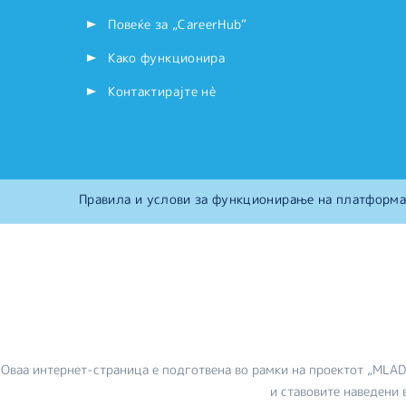
Повеќе за „CareerHub“
Како функционира
Контактирајте нѐ
Правила и услови за функционирање на платформа
Оваа интернет-страница е подготвена во рамки на проектот „MLA
и ставовите наведени 