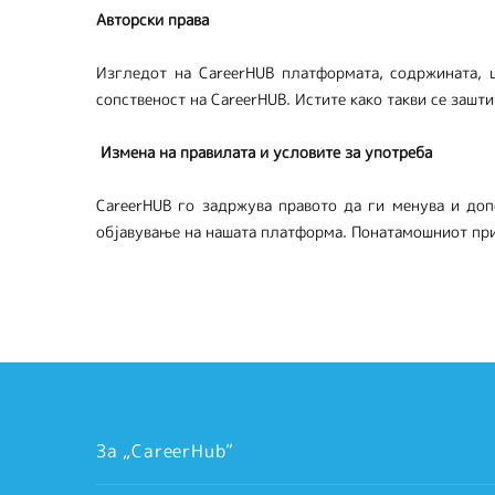
Авторски права
Изгледот на CareerHUB платформата, содржината, ц
сопственост на CareerHUB. Истите како такви се зашти
Измена на правилата и условите за употреба
CareerHUB го задржува правото да ги менува и доп
објавување на нашата платформа. Понатамошниот прис
За „CareerHub“