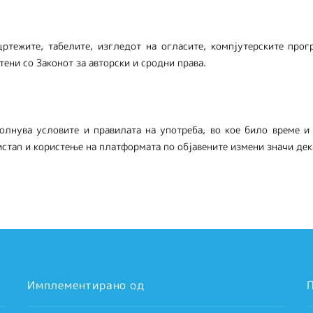
ртежите, табелите, изгледот на огласите, компјутерските прогр
тени со Законот за авторски и сродни права.
олнува условите и правилата на употреба, во кое било време и 
тап и користење на платформата по објавените измени значи дека
Имплементирано од