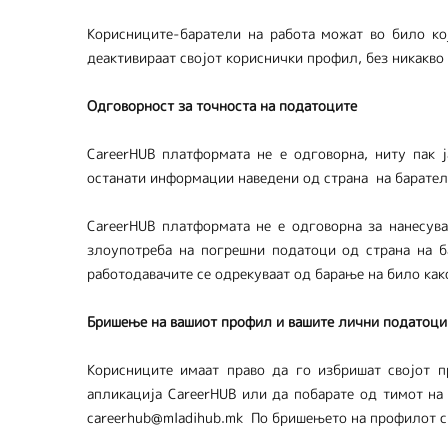
Корисниците-баратели на работа можат во било ко
деактивираат својот кориснички профил, без никакв
Одговорност за точноста на податоците
CareerHUB платформата не е одговорна, ниту пак ј
останати информации наведени од страна на баратели
CareerHUB платформата не е одговорна за нанесува
злоупотреба на погрешни податоци од страна на б
работодавачите се одрекуваат од барање на било как
Бришење на вашиот профил и вашите лични податоци
Корисниците имаат право да го избришат својот 
апликација CareerHUB или да побарате од тимот на
careerhub@mladihub.mk По бришењето на профилот си