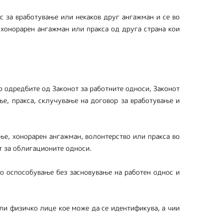
с за вработување или некаков друг ангажман и се во
 хонорарен ангажман или пракса од друга страна кои
о одредбите од Законот за работните односи, Законот
ње, пракса, склучување на договор за вработување и
ње, хонорарен ангажман, волонтерство или пракса во
т за облигационите односи.
но оспособување без засновување на работен однос и
ли физичко лице кое може да се идентификува, а чии