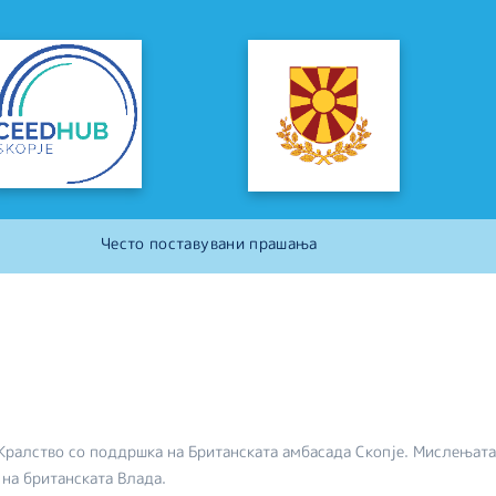
Често поставувани прашања
Кралство со поддршка на Британската амбасада Скопје. Мислењата
 на британската Влада.