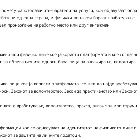
помеѓу работодавачите-баратели на услуги, кои објавуваат огла
работени од една страна, и физички лица кои бараат вработување,
цел пронаоѓање на работно место или друг ангажман.
равно или физичко лице кое ја користи платформата и кое согласн
от за облигационите односи бара лица за ангажирање, волонтира
ичко лице кое ја користи платформата со цел да најде вработува
носи, Законот за волонтерство, Закон за практиканство или Законо
ко што е вработување, волонтерство, пракса, ангажман или струч
ормации кои се однесуваат на идентитетот на физичкото лице и
конот за заштита на личните податоци.