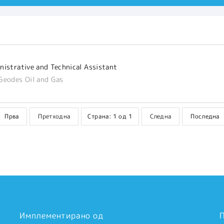
nistrative and Technical Assistant
Geodes Oil and Gas
Прва
Претходна
Страна: 1 од 1
Следна
Последна
Имплементирано од