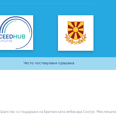
Често поставувани прашања
Кралство со поддршка на Британската амбасада Скопје. Мислењата