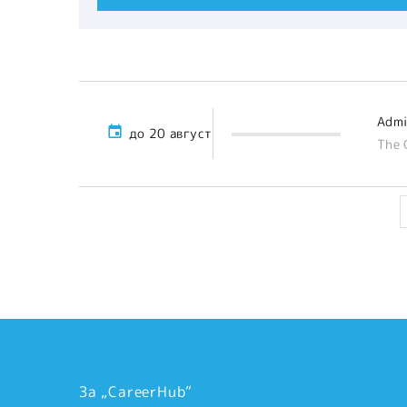
Admi
до 20 август
The 
За „CareerHub“