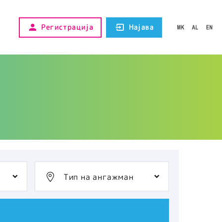
Регистрација
Најава
Тип на ангажман