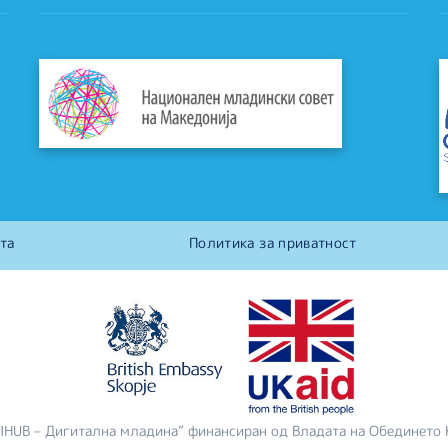
та
Политика за приватност
DIHUB – Дигитална младина“ финансиран од Владата на Обединето 