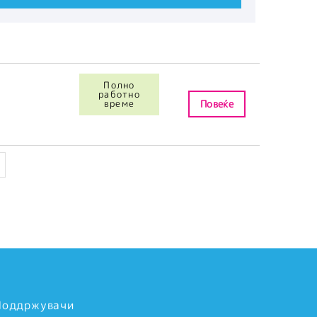
Полно
работно
време
Повеќе
Поддржувачи