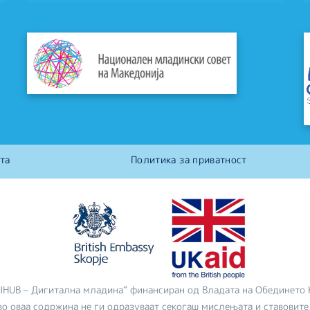
та
Политика за приватност
DIHUB – Дигитална младина“ финансиран од Владата на Обединето 
во оваа содржина не ги одразуваат секогаш мислењата и ставовите