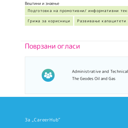
Вештини и знаење
Подготовка на промотивни/ информативни тек
Грижа за корисници
Развивање капацитети 
Поврзани огласи
Administrative and Technica
The Geodes Oil and Gas
За „CareerHub“