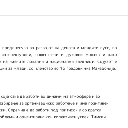
 придонесува во развојот на децата и младите луѓе, во
 интелектуални, опшествени и духовни можности како
и на нивните локални и национални заедници. Сојузот е
ции за млади, со членство во 16 градови низ Македонија.
која сака да работи во динамична атмосфера и во
разбирање за организациско работење и има позитивен
ки. Спремна е да работи под притисок и со кратки
роблеми и ориентирана кон колективен успех. Тимски