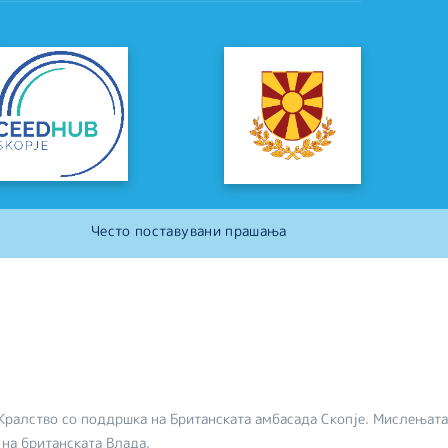
Често поставувани прашања
Кралство со поддршка на Британската амбасада Скопје. Мислењата
 на британската Влада.