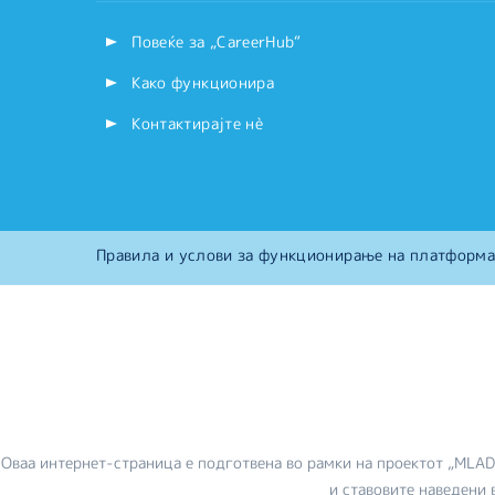
Повеќе за „CareerHub“
Како функционира
Контактирајте нѐ
Правила и услови за функционирање на платформа
Оваа интернет-страница е подготвена во рамки на проектот „MLA
и ставовите наведени 