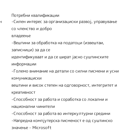
Потребни квалификации
н
-Силен интерес за организациски развој, управување
со членство и добро
владеење
-Вештини за обработка на податоци (извештаи,
записници) за да се
идентификуваат и да се шират јасно суштинските
информации
-Големо внимание на детали со силни писмени и усни
комуникациски
вештини и висок степен на одговорност, интегритет и
креативност
-Способност за работа и соработка со локални и
национални чинители
-Способност за работа во интеркултурни средини
-Напредна компјутерска писменост е од суштинско
значење - Microsoft