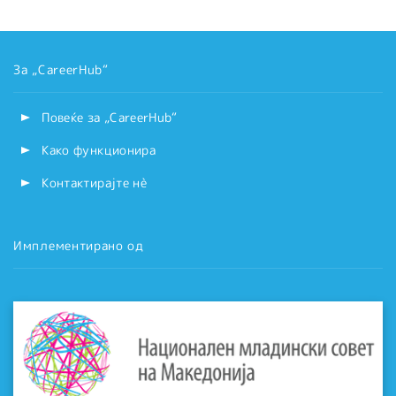
За „CareerHub“
Повеќе за „CareerHub“
Како функционира
Контактирајте нѐ
Имплементирано од