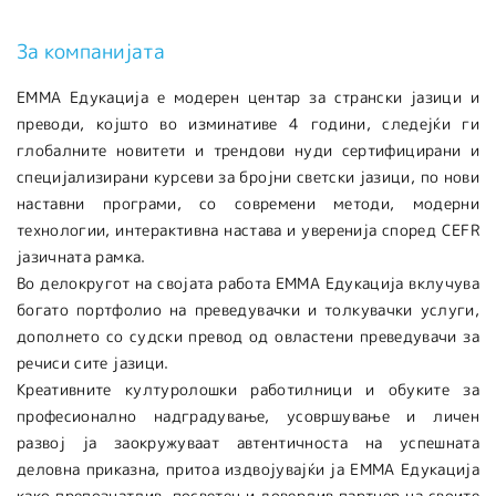
За компанијата
ЕММА Едукација е модерен центар за странски јазици и
преводи, којшто во изминативе 4 години, следејќи ги
глобалните новитети и трендови нуди сертифицирани и
специјализирани курсеви за бројни светски jазици, по нови
наставни програми, со современи методи, модерни
технологии, интерактивна настава и уверенија според CEFR
јазичната рамка.
Во делокругот на својата работа ЕММА Едукација вклучува
богато портфолио на преведувачки и толкувачки услуги,
дополнето со судски превод од овластени преведувачи за
речиси сите јазици.
Креативните културолошки работилници и обуките за
професионално надградување, усовршување и личен
развој ја заокружуваат автентичноста на успешната
деловна приказна, притоа издвојувајќи ја ЕММА Едукација
како препознатлив, посветен и доверлив партнер на своите