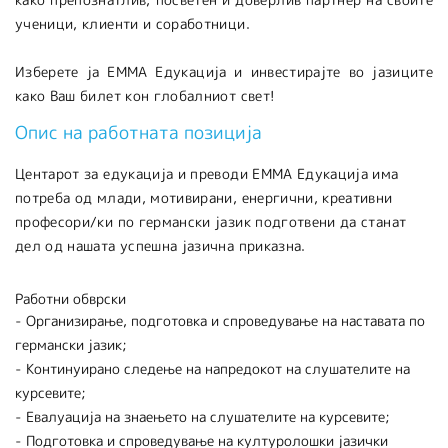
ученици, клиенти и соработници.
Изберете ја ЕММА Едукација и инвестирајте во јазиците
како Ваш билет кон глобалниот свет!
Опис на работната позиција
Центарот за едукација и преводи ЕММА Едукација има
потреба од млади, мотивирани, енергични, креативни
професори/ки по германски јазик подготвени да станат
дел од нашата успешна јазична приказна.
Работни обврски
- Организирање, подготовка и спроведување на наставата по
германски јазик;
- Континуирано следење на напредокот на слушателите на
курсевите;
- Евалуација на знаењето на слушателите на курсевите;
- Подготовка и спроведување на културолошки јазички