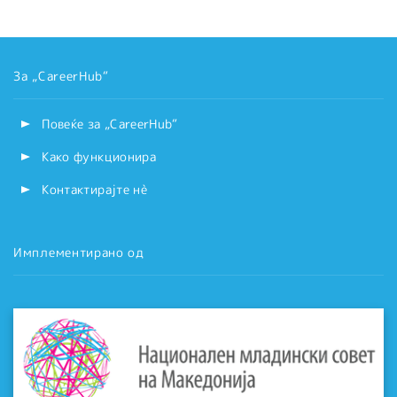
За „CareerHub“
Повеќе за „CareerHub“
Како функционира
Контактирајте нѐ
Имплементирано од