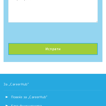
За „CareerHub“
Повеќе за „CareerHub“
Како функционира