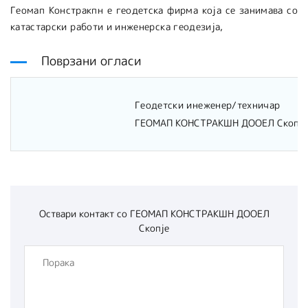
Геомап Констракпн е геодетска фирма која се занимава со
катастарски работи и инженерска геодезија,
Поврзани огласи
Геодетски инеженер/техничар
ГЕОМАП КОНСТРАКШН ДООЕЛ Скопје,
Оствари контакт со
ГЕОМАП КОНСТРАКШН ДООЕЛ
Скопје