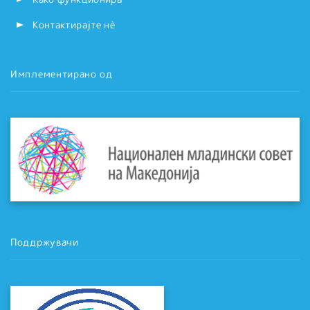
Контактирајте нѐ
Имплементирано од
Поддржувачи