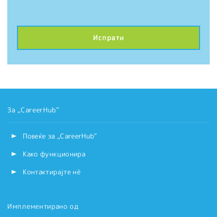
За „CareerHub“
Повеќе за „CareerHub“
Како функционира
Контактирајте нѐ
Имплементирано од