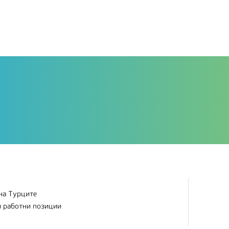
на Турците
и работни позиции