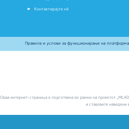
Контактирајте нѐ
Правила и услови за функционирање на платформа
Оваа интернет-страница е подготвена во рамки на проектот „MLA
и ставовите наведени 