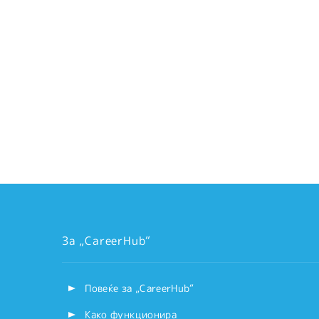
За „CareerHub“
Повеќе за „CareerHub“
Како функционира