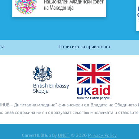
та
Политика за приватност
DIHUB – Дигитална младина“ финансиран од Владата на Обединето 
во оваа содржина не ги одразуваат секогаш мислењата и ставовите
CareerHUBHub
By
UNET
©
2026
Privacy Policy