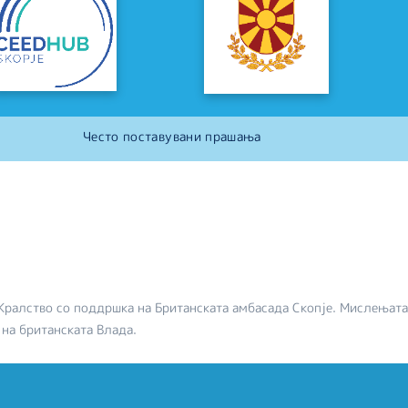
Често поставувани прашања
Кралство со поддршка на Британската амбасада Скопје. Мислењата
 на британската Влада.