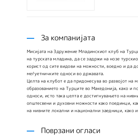
За компанијата
Мисијата на Здружение Младинскиот клуб на Турци
на турската младина, да се задржи на нозе турскио
корист од сите видови на можности, воедно и да 
меѓуетничките односи во државата.
Целта на клубот е да придонесува во развојот на 
образованието на Турците во Македонија, како и 
односи, исто така целта е достигнувањето на нивн
општесвени и духовни можности како поединци, ка
на нивните локални и национални заедници, како 
Поврзани огласи