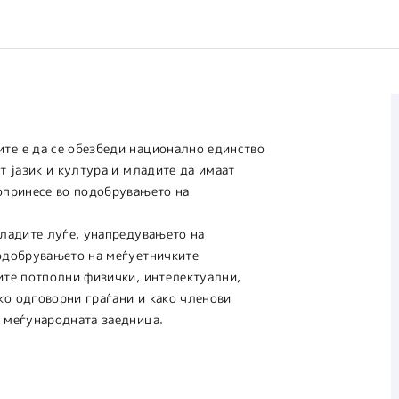
те е да се обезбеди национално единство
т јазик и култура и младите да имаат
допринесе во подобрувањето на
младите луѓе, унапредувањето на
подобрувањето на меѓуетничките
ите потполни физички, интелектуални,
ко одговорни граѓани и како членови
и меѓународната заедница.