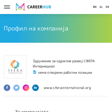
Профил на компанија
Здружение за одржлив развој СФЕРА
Интернешнал
нема отворени работни позиции
www.sferainternational.org
За компанијата