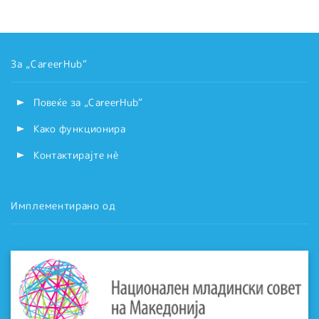
За „CareerHub“
Повеќе за „CareerHub“
Како функционира
Контактирајте нѐ
Имплементирано од