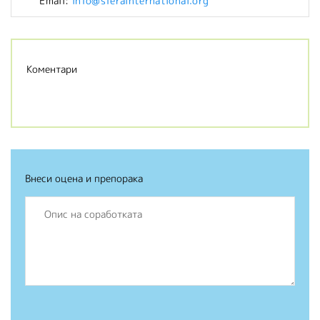
Email:
info@sferainternational.org
Коментари
Внеси оцена и препорака