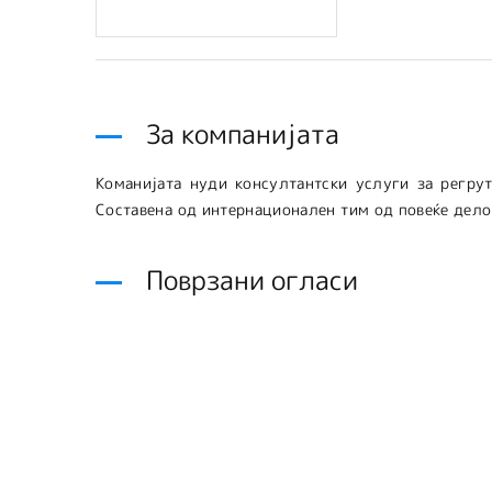
За компанијата
Команијата нуди консултантски услуги за регру
Составена од интернационален тим од повеќе дело
Поврзани огласи