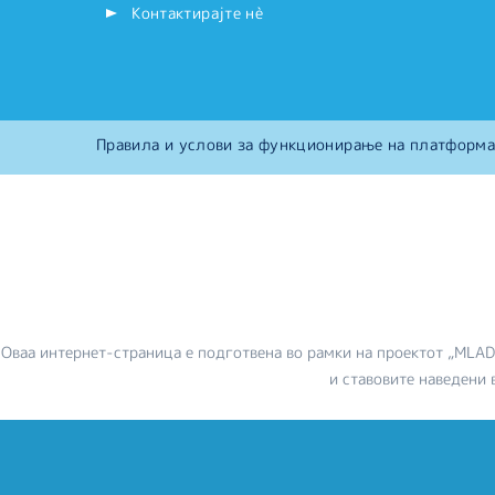
Контактирајте нѐ
Правила и услови за функционирање на платформа
Оваа интернет-страница е подготвена во рамки на проектот „MLA
и ставовите наведени 