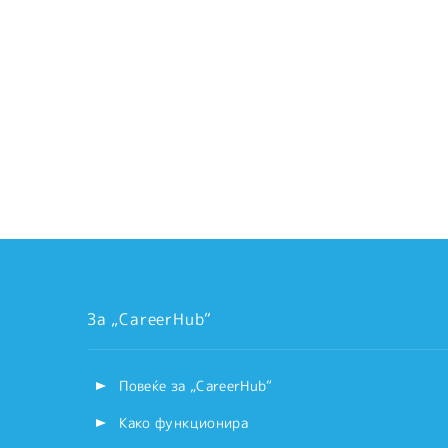
За „CareerHub“
Повеќе за „CareerHub“
Како функционира