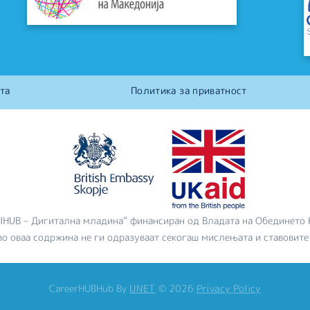
та
Политика за приватност
DIHUB – Дигитална младина“ финансиран од Владата на Обединето 
во оваа содржина не ги одразуваат секогаш мислењата и ставовите
CareerHUBHub
By
UNET
©
2026
Privacy Policy