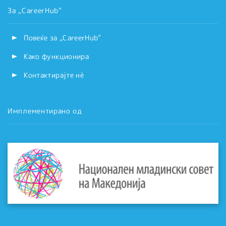
За „CareerHub“
Повеќе за „CareerHub“
Како функционира
Контактирајте нѐ
Имплементирано од