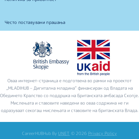
Често поставувани прашања
Оваа интернет-страница е подготвена во рамки на проектот
„MLADIHUB – Дигитална младина“ финансиран од Владата на
Обединето Кралство со поддршка на Британската амбасада Скопје.
Мислењата и ставовите наведени во оваа содржина не ги
одразуваат секогаш мислењата и ставовите на британската Влада.
CareerHUBHub
By
UNET
©
2026
Privacy Policy