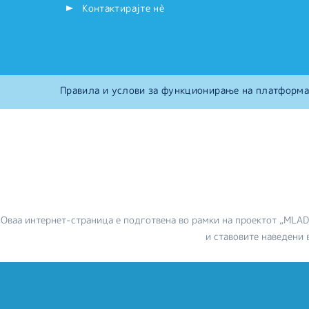
Контактирајте нѐ
Правила и услови за функционирање на платформа
Оваа интернет-страница е подготвена во рамки на проектот „MLA
и ставовите наведени 