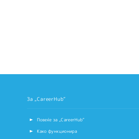
За „CareerHub“
Повеќе за „CareerHub“
Како функционира