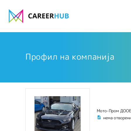
Профил на компанија
Мото-Пром ДОО
нема отворен