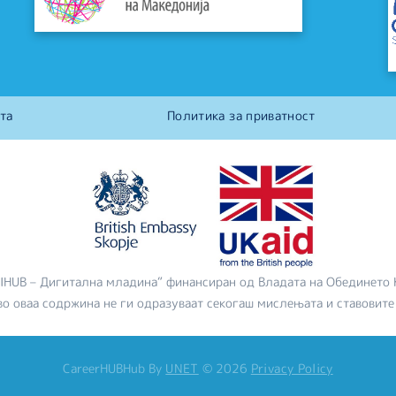
та
Политика за приватност
DIHUB – Дигитална младина“ финансиран од Владата на Обединето 
во оваа содржина не ги одразуваат секогаш мислењата и ставовите
CareerHUBHub
By
UNET
©
2026
Privacy Policy