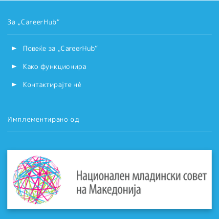
За „CareerHub“
Повеќе за „CareerHub“
Како функционира
Контактирајте нѐ
Имплементирано од