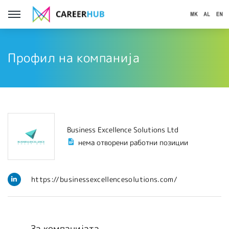
Профил на компанија
Business Excellence Solutions Ltd
нема отворени работни позиции
https://businessexcellencesolutions.com/
За компанијата