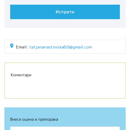
Email:
tatjananastovska60@gmail.com
Коментари
Внеси оцена и препорака