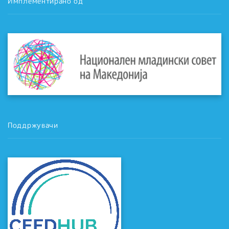
Имплементирано од
Поддржувачи