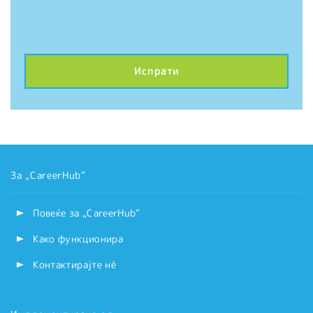
За „CareerHub“
Повеќе за „CareerHub“
Како функционира
Контактирајте нѐ