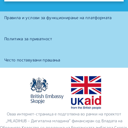
Правила и услови за функционирање на платформата
Политика за приватност
Често поставувани прашања
Оваа интернет-страница е подготвена во рамки на проектот
„MLADIHUB – Дигитална младина“ финансиран од Владата на
Обединето Кралство со поддршка на Британската амбасада Скопје.