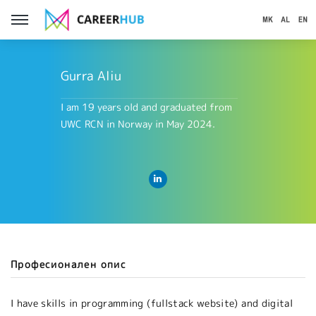
Gurra Aliu
I am 19 years old and graduated from
UWC RCN in Norway in May 2024.
Професионален опис
I have skills in programming (fullstack website) and digital