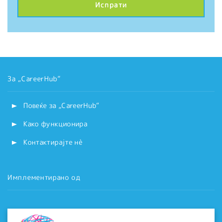
За „CareerHub“
Повеќе за „CareerHub“
Како функционира
Контактирајте нѐ
Имплементирано од