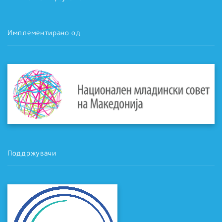
Имплементирано од
Поддржувачи