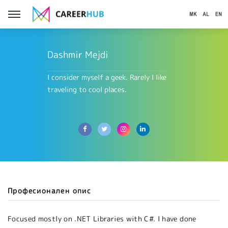
Dashmir Mejdi
I consider myself a geek. Rarely I like
traveling to cool places.
Професионален опис
Focused mostly on .NET Libraries with C#. I have done