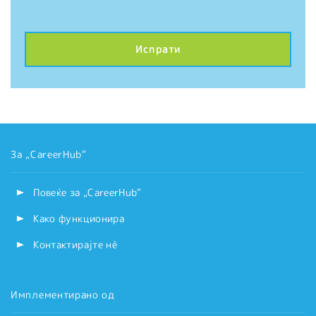
За „CareerHub“
Повеќе за „CareerHub“
Како функционира
Контактирајте нѐ
Имплементирано од