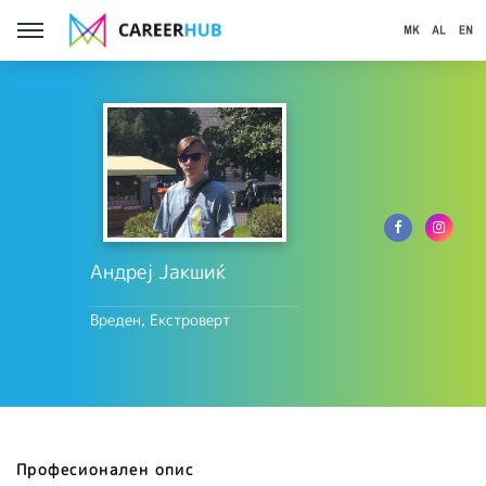
Андреј Јакшиќ
Вреден, Екстроверт
Професионален опис