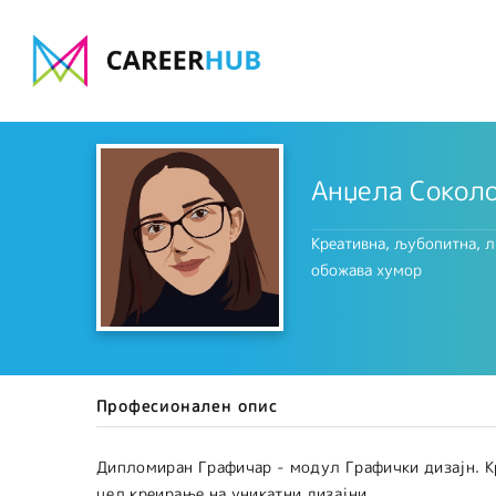
Анџела Сокол
Креативна, љубопитна, л
обожава хумор
Професионален опис
Дипломиран Графичар - модул Графички дизајн. Кре
цел креирање на уникатни дизајни.