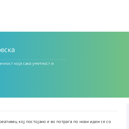
овска
ичност која сака уметност и
ативец кој постојано е во потрага по нови идеи се со