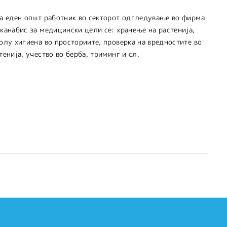
на еден општ работник во секторот одгледување во фирма
канабис за медицински цели се: хранење на растенија,
олу хигиена во просториите, проверка на вредностите во
тенија, учество во берба, триминг и сл.