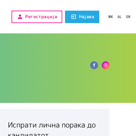
Регистрација
Најава
Испрати лична порака до
кандидатот