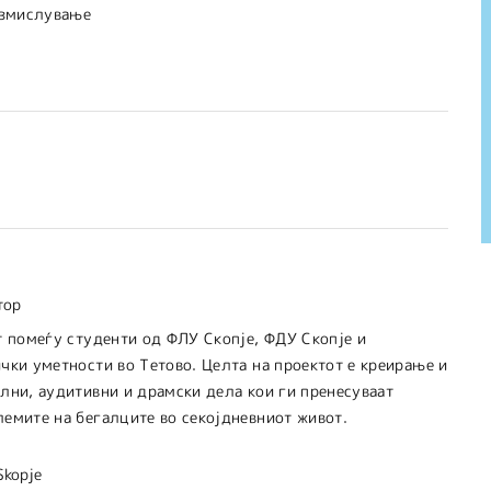
азмислување
тор
т помеѓу студенти од ФЛУ Скопје, ФДУ Скопје и
чки уметности во Тетово. Целта на проектот е креирање и
лни, аудитивни и драмски дела кои ги пренесуваат
емите на бегалците во секојдневниот живот.
Skopje