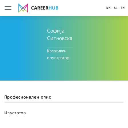
Софија
Ситновска
Креативен
илустратор
Професионален опис
Илустртор