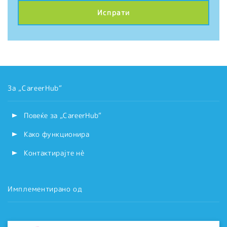
За „CareerHub“
Повеќе за „CareerHub“
Како функционира
Контактирајте нѐ
Имплементирано од