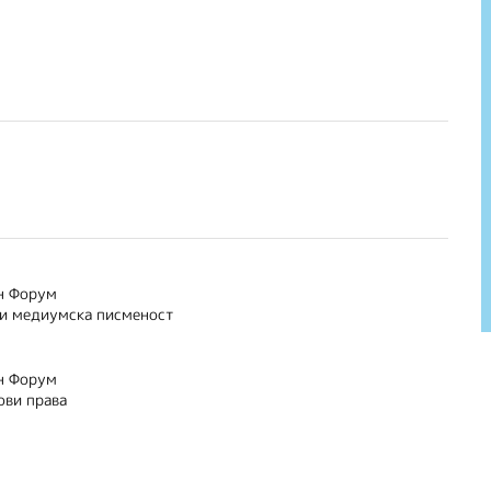
н Форум
 и медиумска писменост
н Форум
ови права