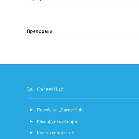
Препораки
За „CareerHub“
Повеќе за „CareerHub“
Како функционира
Контактирајте нѐ