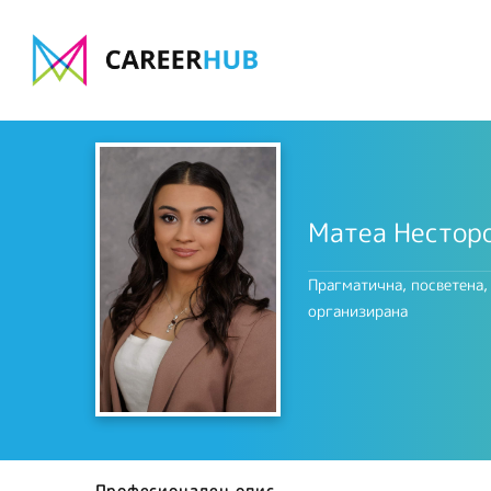
Матеа Нестор
Прагматична, посветена,
организирана
Професионален опис