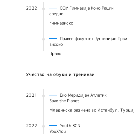
2022
СОУ Гимназија Кочо Рацин
средно
гимназиско
Правен факултет Јустинијан Први
високо
Право
Учество на обуки и тренинзи
2021
Еко Меридијан Атлетик
Save the Planet
Младинска размена во Истанбул, Турци
2022
Youth BCN
YouXYou