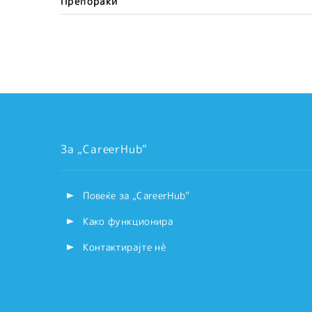
Препораки
За „CareerHub“
Повеќе за „CareerHub“
Како функционира
Контактирајте нѐ