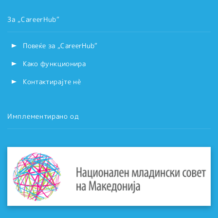
За „CareerHub“
Повеќе за „CareerHub“
Како функционира
Контактирајте нѐ
Имплементирано од