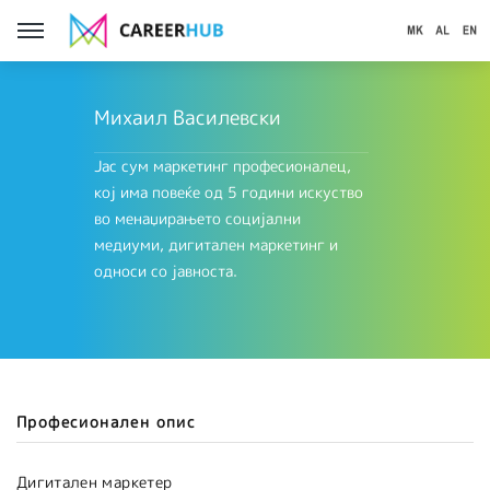
Михаил Василевски
Јас сум маркетинг професионалец,
кој има повеќе од 5 години искуство
во менаџирањето социјални
медиуми, дигитален маркетинг и
односи со јавноста.
Професионален опис
Дигитален маркетер