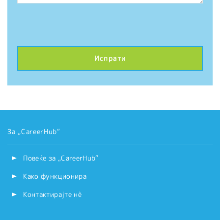
За „CareerHub“
Повеќе за „CareerHub“
Како функционира
Контактирајте нѐ