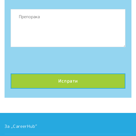
За „CareerHub“