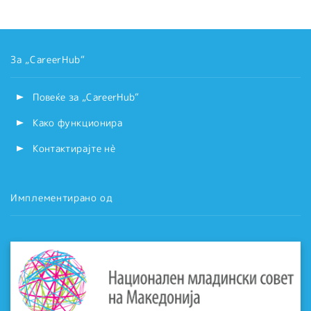
За „CareerHub“
Повеќе за „CareerHub“
Како функционира
Контактирајте нѐ
Имплементирано од