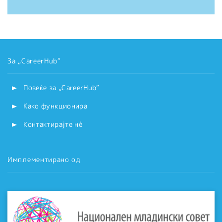
За „CareerHub“
Повеќе за „CareerHub“
Како функционира
Контактирајте нѐ
Имплементирано од