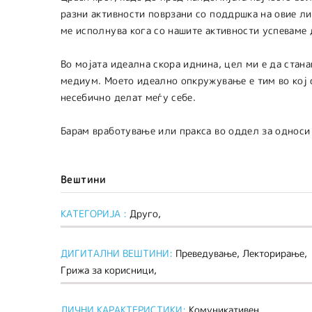
разни активности поврзани со поддршка на овие ли
ме исполнува кога со нашите активности успеваме 
Во мојата идеална скора иднина, цел ми е да стан
медиум. Моето идеално опкружување е тим во кој 
несебично делат меѓу себе.
Барам вработување или пракса во оддел за односи 
Вештини
КАТЕГОРИЈА :
Друго,
ДИГИТАЛНИ ВЕШТИНИ:
Преведување, Лекторирање,
Грижа за корисници,
ЛИЧНИ КАРАКТЕРИСТИКИ:
Комуникативен,