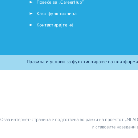
Повеќе за „CareerHub“
Како функционира
Контактирајте нѐ
Правила и услови за функционирање на платформа
Оваа интернет-страница е подготвена во рамки на проектот „MLA
и ставовите наведени 