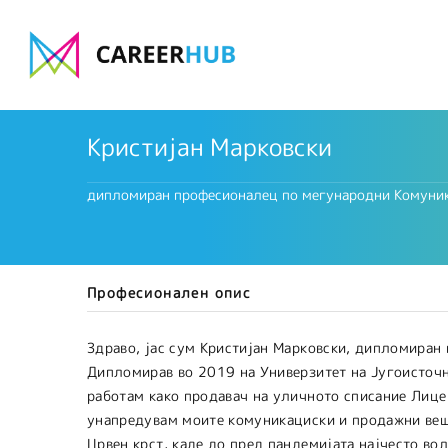
Кристијан Марковски
дипломиран професионалец по мегународни Комуни
Професионален опис
Здраво, јас сум Кристијан Марковски, дипломиран
Дипломирав во 2019 на Универзитет на Југоисточн
работам како продавач на уличното списание Лице 
унапредувам моите комуникациски и продажни веш
Црвен крст, каде до пред пандемијата најчесто во