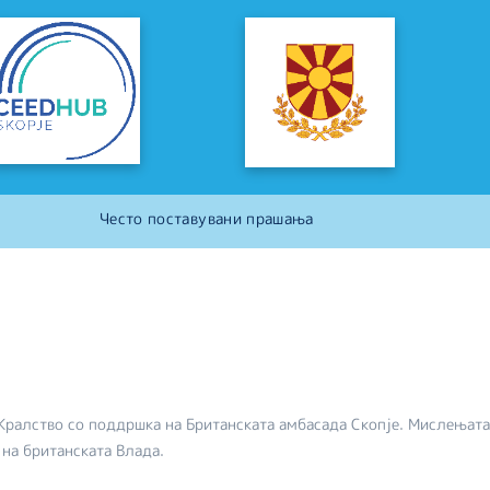
Често поставувани прашања
Кралство со поддршка на Британската амбасада Скопје. Мислењата
 на британската Влада.