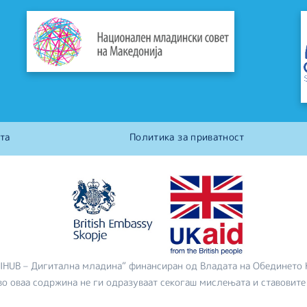
та
Политика за приватност
DIHUB – Дигитална младина“ финансиран од Владата на Обединето 
во оваа содржина не ги одразуваат секогаш мислењата и ставовите