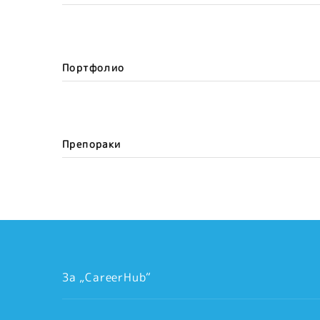
Портфолио
Препораки
За „CareerHub“