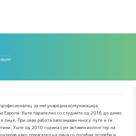
кации
 професионалец за меѓународна комуникација.
а Европа. Уште паралелно со студиите од 2016 до денес
в лице. При оваа работа запознавам многу луѓе и ги
тини. Уште од 2010 година сум активен волонгтер на
лонтирав како помагател на лица со посебни потреби и