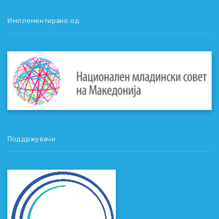
Имплементирано од
Поддржувачи