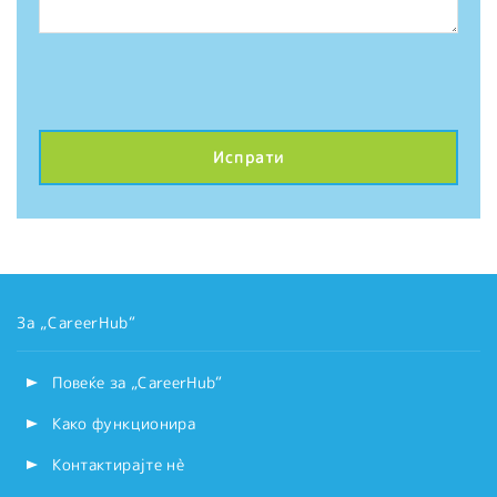
За „CareerHub“
Повеќе за „CareerHub“
Како функционира
Контактирајте нѐ