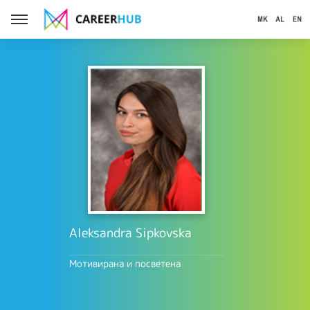
Aleksandra Sipkovska
Мотивирана и посветена