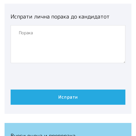
Испрати лична порака до кандидатот
Внеси оцена и препорака