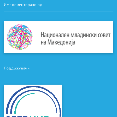
Имплементирано од
Поддржувачи