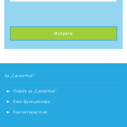
За „CareerHub“
Повеќе за „CareerHub“
Како функционира
Контактирајте нѐ